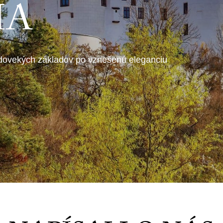
IA
redovekých základov po vznešenú eleganciu