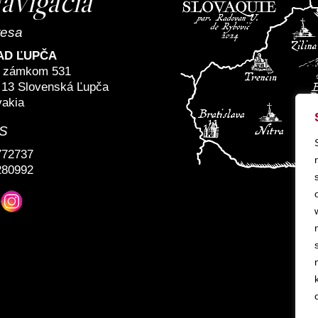
avigácia
resa
AD ĽUPČA
 zámkom 531
 13 Slovenská Ľupča
vakia
S
772737
280992