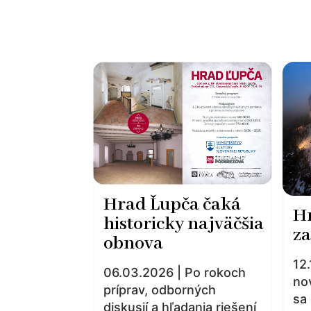
Hrad Ľupča čaká
H
historicky najväčšia
za
obnova
12
06.03.2026 | Po rokoch
no
príprav, odborných
sa
diskusií a hľadania riešení