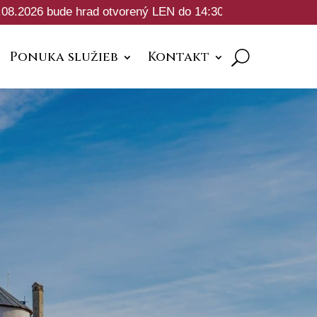
rad otvorený LEN do 14:30hod z dôvodu konania svadobnéh
Ponuka služieb
Kontakt