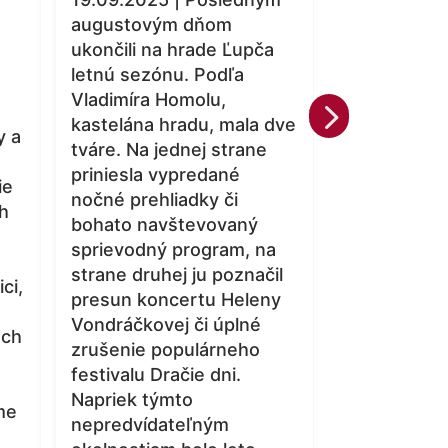
25.07.2025 
augustovým dňom
hrade Ľupča 
ukončili na hrade Ľupča
rok bohaté 
letnú sezónu. Podľa
podujatia. 
Vladimíra Homolu,
5
úspechu naň
kastelána hradu, mala dve
y a
členovia zo
tváre. Na jednej strane
Projekt Don
priniesla vypredané
ie
autentický
nočné prehliadky či
ch
priblížili čas
bohato navštevovaný
Magistra Do
sprievodný program, na
z majiteľov
strane druhej ju poznačil
ci,
jedinečným
presun koncertu Heleny
a nočným p
Vondráčkovej či úplné
ach
útrob stred
zrušenie populárneho
pamiatky si 
festivalu Dračie dni.
odniesli ne
Napriek týmto
me
zážitok.
nepredvídateľným