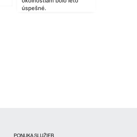
okolnostiam bolo leto
úspešné.
PONUKA SLUŽIEB