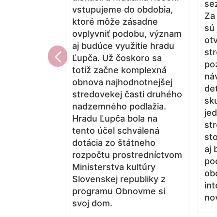
se
vstupujeme do obdobia,
Za
ktoré môže zásadne
sú 
ovplyvniť podobu, význam
otv
aj budúce využitie hradu
4
st
Ľupča. Už čoskoro sa
po
totiž začne komplexná
ná
obnova najhodnotnejšej
de
stredovekej časti druhého
sku
nadzemného podlažia.
jed
Hradu Ľupča bola na
st
tento účel schválená
sto
dotácia zo štátneho
aj
rozpočtu prostredníctvom
po
Ministerstva kultúry
ob
Slovenskej republiky z
in
programu Obnovme si
no
svoj dom.