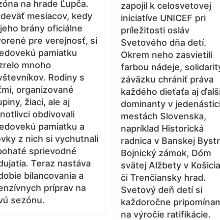
zóna na hrade Ľupča.
zapojil k celosvetovej
 deväť mesiacov, kedy
iniciatíve UNICEF pri
jeho brány oficiálne
príležitosti osláv
orené pre verejnosť, si
Svetového dňa detí.
redovekú pamiatku
Okrem neho zasvietili
zrelo mnoho
farbou nádeje, solidarit
vštevníkov. Rodiny s
záväzku chrániť práva
ťmi, organizované
každého dieťaťa aj ďalš
piny, žiaci, ale aj
dominanty v jedenásti
notlivci obdivovali
mestách Slovenska,
redovekú pamiatku a
napríklad Historická
vky z nich si vychutnali
radnica v Banskej Bystri
 bohaté sprievodné
Bojnický zámok, Dóm
dujatia. Teraz nastáva
svätej Alžbety v Košici
dobie bilancovania a
či Trenčiansky hrad.
tenzívnych príprav na
Svetový deň detí si
vú sezónu.
každoročne pripomína
na výročie ratifikácie.