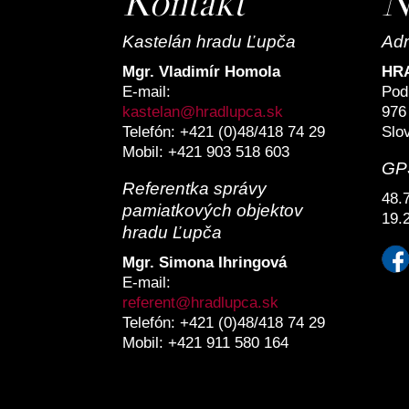
Kontakt
N
Kastelán hradu Ľupča
Ad
Mgr. Vladimír Homola
HR
E-mail:
Pod
kastelan@hradlupca.sk
976
Telefón: +421 (0)48/418 74 29
Slo
Mobil: +421 903 518 603
GP
Referentka správy
48.
pamiatkových objektov
19.
hradu Ľupča
Mgr. Simona Ihringová
E-mail:
referent@hradlupca.sk
Telefón: +421 (0)48/418 74 29
Mobil: +421 911 580 164