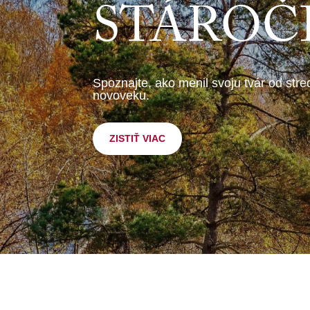
STÁROČ
Spoznajte, ako menil svoju tvár od st
novoveku.
ZISTIŤ VIAC