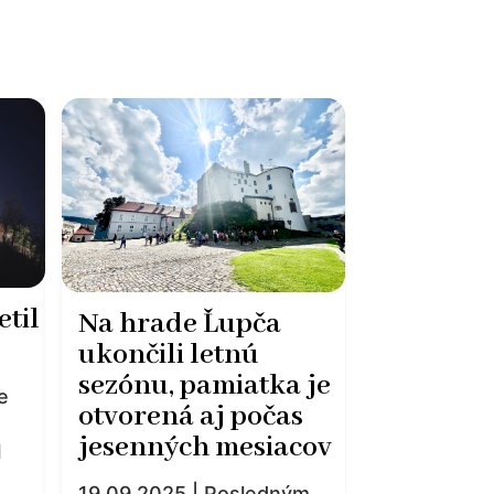
etil
Nočné pr
Na hrade Ľupča
hradu a 
ukončili letnú
histórie 
sezónu, pamiatka je
ie
návštevn
otvorená aj počas
neopako
jesenných mesiacov
l
zážitko
19.09.2025 | Posledným