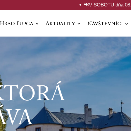
📢V SOBOTU dňa 08.08.2026 bude h
Hrad Ľupča
Aktuality
Návštevníci
 KTORÁ
ÁVA