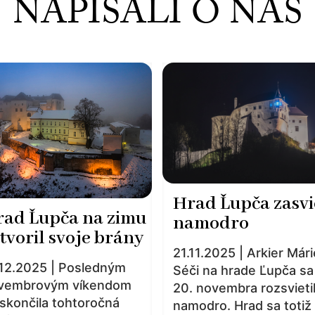
NAPÍSALI O NÁS
Hrad Ľupča zasvi
rad Ľupča na zimu
namodro
tvoril svoje brány
21.11.2025 | Arkier Már
.12.2025 | Posledným
Séči na hrade Ľupča sa
vembrovým víkendom
20. novembra rozsvieti
 skončila tohtoročná
namodro. Hrad sa totiž