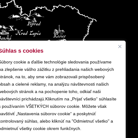
Súhlas s cookies
Súbory cookie a ďalšie technológie sledovania používame
na zlepšenie vášho zážitku z prehliadania našich webových
stránok, na to, aby sme vám zobrazovali prispôsobený
obsah a cielené reklamy, na analýzu návštevnosti našich
webových stránok a na pochopenie toho, odkiaľ naši
návštevníci prichádzajú.Kliknutím na „Prijať všetko“ súhlasíte
s používaním VŠETKÝCH súborov cookie. Môžete však
navštíviť „Nastavenia súborov cookie“ a poskytnúť
kontrolovaný súhlas, alebo kliknúť na "Odmietnuť všetko" a
odmietnuť všetky cookie okrem funkčnych.